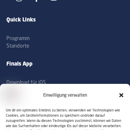
Icon
Icon
label
label
Quick Links
Programm
Standorte
Finals App
Download für iOS
Download für Android
Einwilligung verwalten
Kontakt
Um dir ein optimales Erlebnis zu bieten, verwenden wir Technologien wie
Cookies, um Geräteinformationen zu speichern und/oder darauf
zuzugreifen. Wenn du diesen Technologien zustimmst, können wir Daten
office@sportaustriafinals.at
wie das Surfverhalten oder eindeutige IDs auf dieser Website verarbeiten.