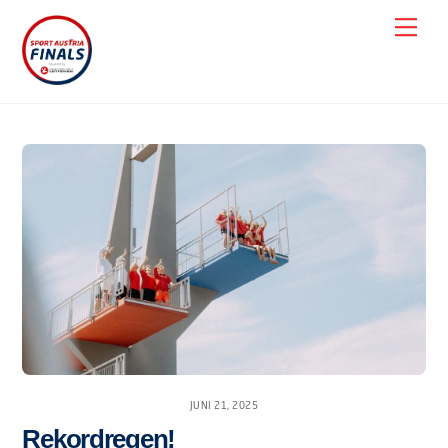
Skip
Men
to
content
JUNI 21, 2025
Rekordregen!