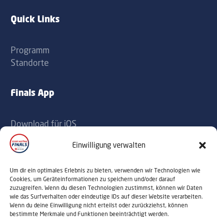
label
label
Quick Links
Programm
Standorte
Finals App
Download für iOS
Download für Android
Einwilligung verwalten
Kontakt
Um dir ein optimales Erlebnis zu bieten, verwenden wir Technologien wie
Cookies, um Geräteinformationen zu speichern und/oder darauf
zuzugreifen. Wenn du diesen Technologien zustimmst, können wir Daten
office@sportaustriafinals.at
wie das Surfverhalten oder eindeutige IDs auf dieser Website verarbeiten.
Wenn du deine Einwilligung nicht erteilst oder zurückziehst, können
+43 1 504 44 55
bestimmte Merkmale und Funktionen beeinträchtigt werden.