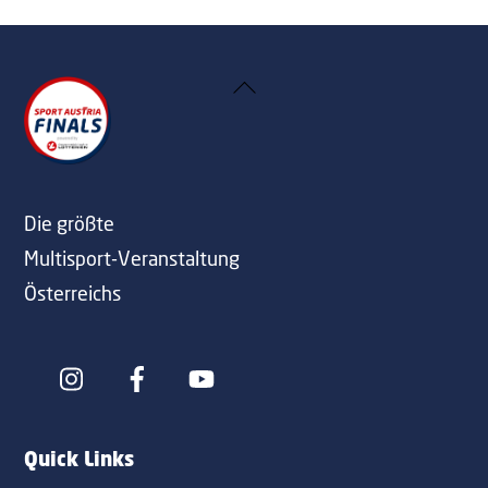
Back
To
Top
Die größte
Multisport-Veranstaltung
Österreichs
Icon
Icon
label
label
Quick Links