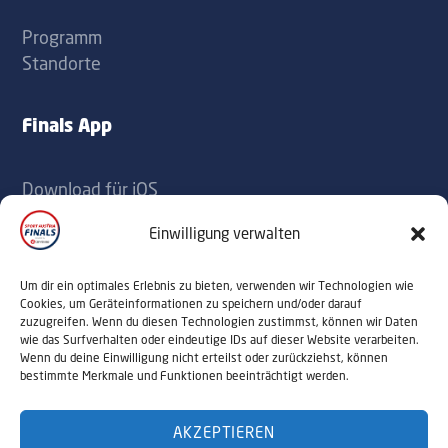
Programm
Standorte
Finals App
Download für iOS
Download für Android
Einwilligung verwalten
Kontakt
Um dir ein optimales Erlebnis zu bieten, verwenden wir Technologien wie
Cookies, um Geräteinformationen zu speichern und/oder darauf
zuzugreifen. Wenn du diesen Technologien zustimmst, können wir Daten
office@sportaustriafinals.at
wie das Surfverhalten oder eindeutige IDs auf dieser Website verarbeiten.
Wenn du deine Einwilligung nicht erteilst oder zurückziehst, können
+43 1 504 44 55
bestimmte Merkmale und Funktionen beeinträchtigt werden.
AKZEPTIEREN