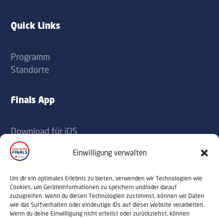
label
label
Quick Links
Programm
Standorte
Finals App
Download für iOS
Download für Android
Einwilligung verwalten
Kontakt
Um dir ein optimales Erlebnis zu bieten, verwenden wir Technologien wie
Cookies, um Geräteinformationen zu speichern und/oder darauf
zuzugreifen. Wenn du diesen Technologien zustimmst, können wir Daten
office@sportaustriafinals.at
wie das Surfverhalten oder eindeutige IDs auf dieser Website verarbeiten.
Wenn du deine Einwilligung nicht erteilst oder zurückziehst, können
+43 1 504 44 55