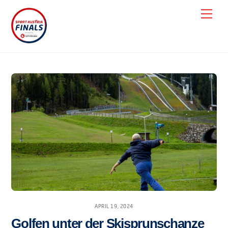
Skip
Men
to
content
APRIL 19, 2024
Golfen unter der Skisprunschanze