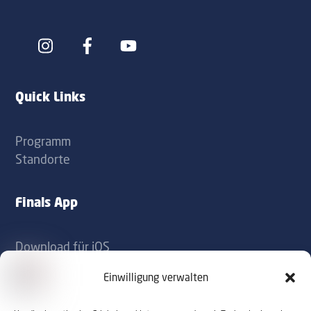
Icon
Icon
label
label
Quick Links
Programm
Standorte
Finals App
Download für iOS
Download für Android
Einwilligung verwalten
Kontakt