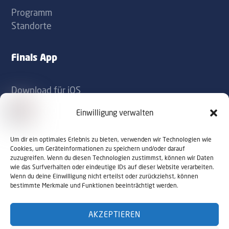
Programm
Standorte
Finals App
Download für iOS
Download für Android
Einwilligung verwalten
Kontakt
Um dir ein optimales Erlebnis zu bieten, verwenden wir Technologien wie
Cookies, um Geräteinformationen zu speichern und/oder darauf
zuzugreifen. Wenn du diesen Technologien zustimmst, können wir Daten
office@sportaustriafinals.at
wie das Surfverhalten oder eindeutige IDs auf dieser Website verarbeiten.
Wenn du deine Einwilligung nicht erteilst oder zurückziehst, können
+43 1 504 44 55
bestimmte Merkmale und Funktionen beeinträchtigt werden.
AKZEPTIEREN
© 2026 Sport Austria Finals. Alle Rechte