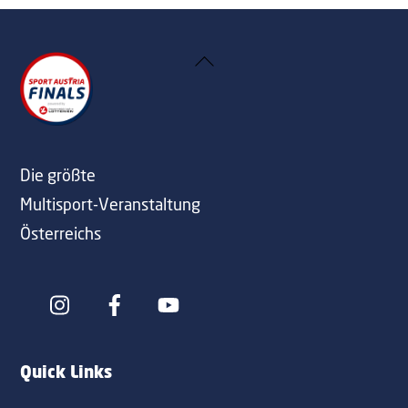
Back
To
Top
Die größte
Multisport-Veranstaltung
Österreichs
Icon
Icon
label
label
Quick Links