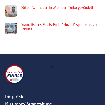
Döller: “Wir haben in Wien den Turbo gezündet!”
Dramatisches Finals-Ende: “Mozart” spielte bis zum
Schluss
Back
To
Top
Die größte
Multisport-Veranstaltung