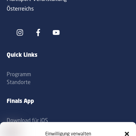
Österreichs
Icon
Icon
label
label
Quick Links
Programm
Standorte
Finals App
Download für iOS
Download für Android
Einwilligung verwalten