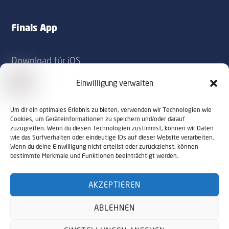
Finals App
Download für iOS
Download für Android
Einwilligung verwalten
Kontakt
Um dir ein optimales Erlebnis zu bieten, verwenden wir Technologien wie
Cookies, um Geräteinformationen zu speichern und/oder darauf
zuzugreifen. Wenn du diesen Technologien zustimmst, können wir Daten
office@sportaustriafinals.at
wie das Surfverhalten oder eindeutige IDs auf dieser Website verarbeiten.
Wenn du deine Einwilligung nicht erteilst oder zurückziehst, können
+43 1 504 44 55
bestimmte Merkmale und Funktionen beeinträchtigt werden.
AKZEPTIEREN
© 2026 Sport Austria Finals. Alle Rechte
ABLEHNEN
vorbehalten. Webdesign by
NALUMA
Impressum
Datenschutz