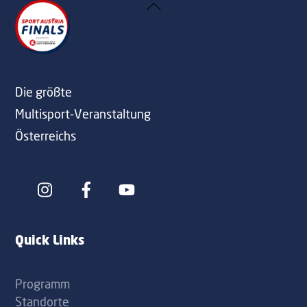
Back
To
Top
Die größte
Multisport-Veranstaltung
Österreichs
Icon
Icon
label
label
Quick Links
Programm
Standorte