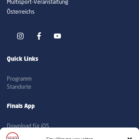
Multisport-Veranstaltung
Österreichs
Icon
Icon
label
label
Quick Links
Programm
Standorte
Finals App
Download für iOS
Download für Android