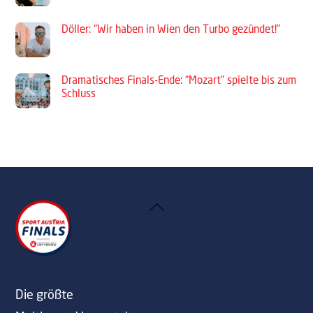
Döller: “Wir haben in Wien den Turbo gezündet!”
Dramatisches Finals-Ende: “Mozart” spielte bis zum
Schluss
Back
To
Top
Die größte