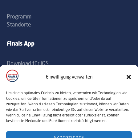
Programm
Standorte
Finals App
Download für iOS
Download für Android
Einwilligung verwalten
Kontakt
Um dir ein optimales Erlebnis zu bieten, verwenden wir Technologien wie
Cookies, um Geräteinformationen zu speichern und/oder darauf
zuzugreifen. Wenn du diesen Technologien zustimmst, können wir Daten
office@sportaustriafinals.at
wie das Surfverhalten oder eindeutige IDs auf dieser Website verarbeiten.
Wenn du deine Einwilligung nicht erteilst oder zurückziehst, können
+43 1 504 44 55
bestimmte Merkmale und Funktionen beeinträchtigt werden.