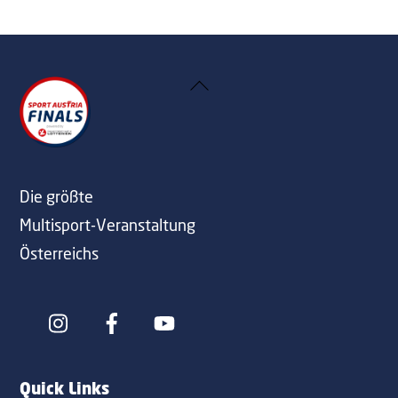
Back
To
Top
Die größte
Multisport-Veranstaltung
Österreichs
Icon
Icon
label
label
Quick Links