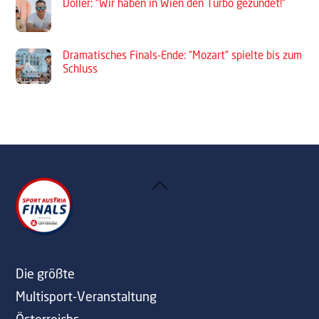
Döller: “Wir haben in Wien den Turbo gezündet!”
Dramatisches Finals-Ende: “Mozart” spielte bis zum
Schluss
Back
To
Top
Die größte
Multisport-Veranstaltung