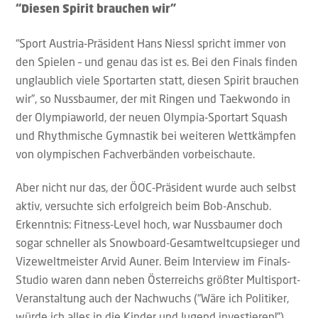
“Diesen Spirit brauchen wir”
“Sport Austria-Präsident Hans Niessl spricht immer von
den Spielen – und genau das ist es. Bei den Finals finden
unglaublich viele Sportarten statt, diesen Spirit brauchen
wir”, so Nussbaumer, der mit Ringen und Taekwondo in
der Olympiaworld, der neuen Olympia-Sportart Squash
und Rhythmische Gymnastik bei weiteren Wettkämpfen
von olympischen Fachverbänden vorbeischaute.
Aber nicht nur das, der ÖOC-Präsident wurde auch selbst
aktiv, versuchte sich erfolgreich beim Bob-Anschub.
Erkenntnis: Fitness-Level hoch, war Nussbaumer doch
sogar schneller als Snowboard-Gesamtweltcupsieger und
Vizeweltmeister Arvid Auner. Beim Interview im Finals-
Studio waren dann neben Österreichs größter Multisport-
Veranstaltung auch der Nachwuchs (“Wäre ich Politiker,
würde ich alles in die Kinder und Jugend investieren!”)