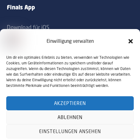
Finals App
Download für iOS
Download für Android
Einwilligung verwalten
Kontakt
Um dir ein optimales Erlebnis zu bieten, verwenden wir Technologien wie
Cookies, um Geräteinformationen zu speichern und/oder darauf
zuzugreifen. Wenn du diesen Technologien zustimmst, können wir Daten
office@sportaustriafinals.at
wie das Surfverhalten oder eindeutige IDs auf dieser Website verarbeiten.
Wenn du deine Einwilligung nicht erteilst oder zurückziehst, können
+43 1 504 44 55
bestimmte Merkmale und Funktionen beeinträchtigt werden.
AKZEPTIEREN
© 2026 Sport Austria Finals. Alle Rechte
ABLEHNEN
vorbehalten. Webdesign by
NALUMA
Impressum
Datenschutz
EINSTELLUNGEN ANSEHEN