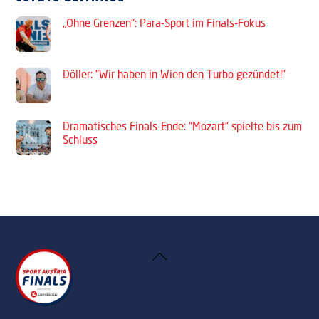
„Ohne Grenzen“: Para-Sport im Finals-Fokus
Döller: “Wir haben in Wien den Turbo gezündet!”
Dramatisches Finals-Ende: “Mozart” spielte bis zum
Schluss
Back
To
Top