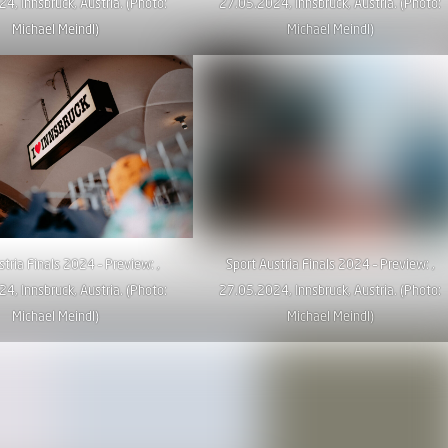
4, Innsbruck, Austria. (Photo:
27.05.2024, Innsbruck, Austria. (Photo:
Michael Meindl)
Michael Meindl)
stria Finals 2024 – Preview: ,
Sport Austria Finals 2024 – Preview: ,
4, Innsbruck, Austria. (Photo:
27.05.2024, Innsbruck, Austria. (Photo:
Michael Meindl)
Michael Meindl)