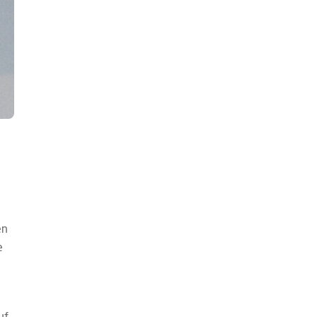
en
e
uf