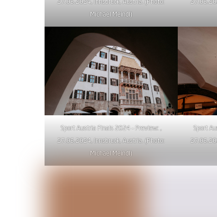
27.05.2024, Innsbruck, Austria. (Photo:
27.05.202
Michael Meindl)
Sport Austria Finals 2024 – Preview: ,
Sport Au
27.05.2024, Innsbruck, Austria. (Photo:
27.05.202
Michael Meindl)