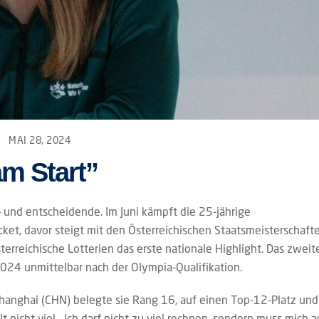
MAI 28, 2024
m Start”
– und entscheidende. Im Juni kämpft die 25-jährige
ket, davor steigt mit den Österreichischen Staatsmeisterschaft
erreichische Lotterien das erste nationale Highlight. Das zweit
024 unmittelbar nach der Olympia-Qualifikation.
 Shanghai (CHN) belegte sie Rang 16, auf einen Top-12-Platz und
 nicht viel. „Ich darf nicht zu viel rechnen, sondern muss mich a