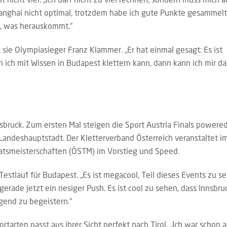
hanghai nicht optimal, trotzdem habe ich gute Punkte gesammelt
r, was herauskommt.“
 sie Olympiasieger Franz Klammer. „Er hat einmal gesagt: Es ist
n ich mit Wissen in Budapest klettern kann, dann kann ich mir da
nsbruck. Zum ersten Mal steigen die Sport Austria Finals powere
 Landeshauptstadt. Der Kletterverband Österreich veranstaltet i
aatsmeisterschaften (ÖSTM) im Vorstieg und Speed.
Testlauf für Budapest. „Es ist megacool, Teil dieses Events zu se
gerade jetzt ein riesiger Push. Es ist cool zu sehen, dass Innsbru
ugend zu begeistern.“
arten passt aus ihrer Sicht perfekt nach Tirol. „Ich war schon a